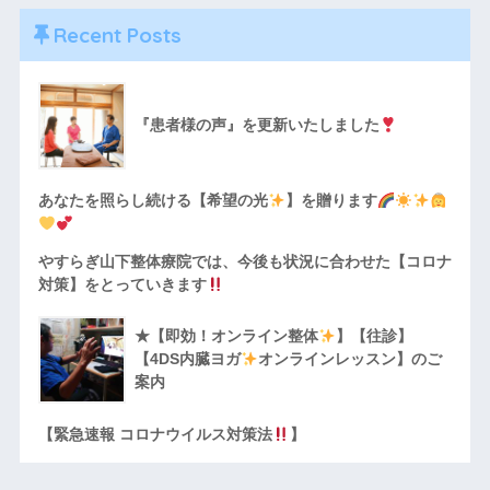
Recent Posts
『患者様の声』を更新いたしました
あなたを照らし続ける【希望の光
】を贈ります
やすらぎ山下整体療院では、今後も状況に合わせた【コロナ
対策】をとっていきます
★【即効！オンライン整体
】【往診】
【4DS内臓ヨガ
オンラインレッスン】のご
案内
【緊急速報 コロナウイルス対策法
】