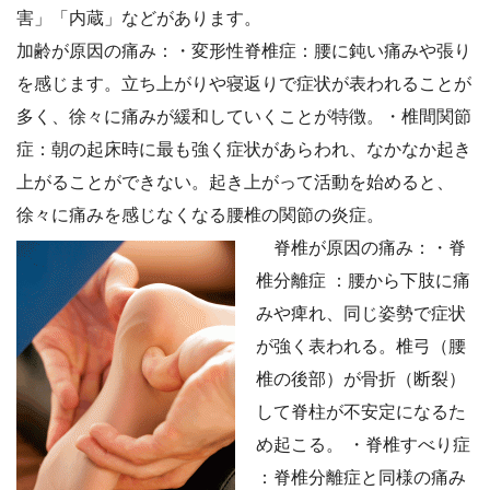
害」「内蔵」などがあります。
加齢が原因の痛み：・変形性脊椎症：腰に鈍い痛みや張り
を感じます。立ち上がりや寝返りで症状が表われることが
多く、徐々に痛みが緩和していくことが特徴。・椎間関節
症：朝の起床時に最も強く症状があらわれ、なかなか起き
上がることができない。起き上がって活動を始めると、
徐々に痛みを感じなくなる腰椎の関節の炎症。
脊椎が原因の痛み：・脊
椎分離症 ：腰から下肢に痛
みや痺れ、同じ姿勢で症状
が強く表われる。椎弓（腰
椎の後部）が骨折（断裂）
して脊柱が不安定になるた
め起こる。 ・脊椎すべり症
：脊椎分離症と同様の痛み