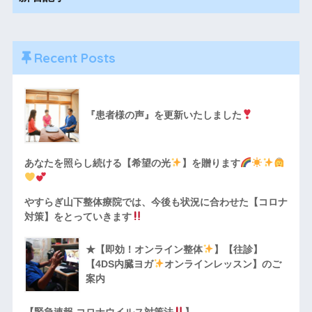
Recent Posts
『患者様の声』を更新いたしました
あなたを照らし続ける【希望の光
】を贈ります
やすらぎ山下整体療院では、今後も状況に合わせた【コロナ
対策】をとっていきます
★【即効！オンライン整体
】【往診】
【4DS内臓ヨガ
オンラインレッスン】のご
案内
【緊急速報 コロナウイルス対策法
】