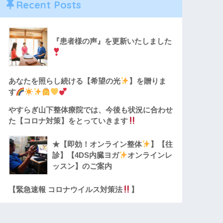
Recent Posts
『患者様の声』を更新いたしました
あなたを照らし続ける【希望の光
】を贈りま
す
やすらぎ山下整体療院では、今後も状況に合わせ
た【コロナ対策】をとっていきます
★【即効！オンライン整体
】【往
診】【4DS内臓ヨガ
オンラインレ
ッスン】のご案内
【緊急速報 コロナウイルス対策法
】