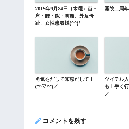
2015年9月24日（木曜）首・
開院二周
肩・腰・腕・脚痛、外反母
趾、女性患者様(^^)/
勇気をだして知恵だして！
ツイテル
(*^▽^*)／
も上手く行き
／
コメントを残す