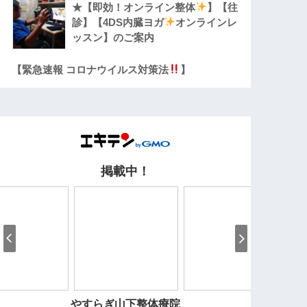
★【即効！オンライン整体
】【往
診】【4DS内臓ヨガ
オンラインレ
ッスン】のご案内
【緊急速報 コロナウイルス対策法
】