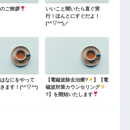
年のご挨拶
いいこと聞いたら直ぐ実
行！ほんとにすぐだよ！
(*^▽^*)／
人はなにをやって
【電磁波除去治療?
】【電
ます！(*^▽^*)
磁波対策カウンセリング
?】を開始いたします