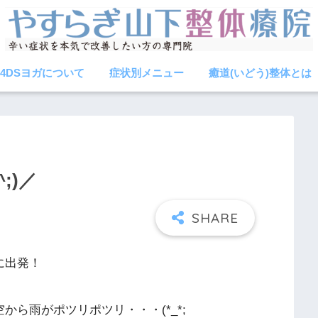
4DSヨガについて
症状別メニュー
癒道(いどう)整体とは
;)／
に出発！
ら雨がポツリポツリ・・・(*_*;