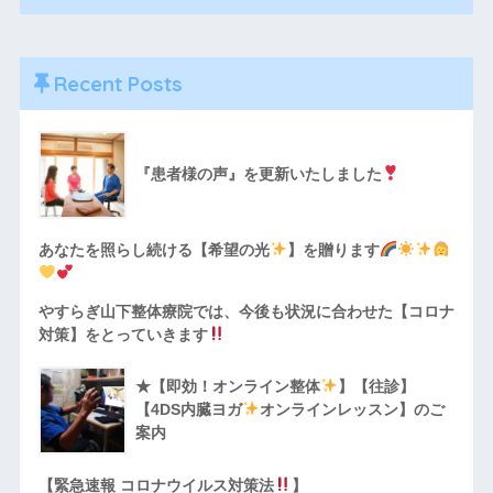
Recent Posts
『患者様の声』を更新いたしました
あなたを照らし続ける【希望の光
】を贈ります
やすらぎ山下整体療院では、今後も状況に合わせた【コロナ
対策】をとっていきます
★【即効！オンライン整体
】【往診】
【4DS内臓ヨガ
オンラインレッスン】のご
案内
【緊急速報 コロナウイルス対策法
】