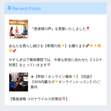
Recent Posts
『患者様の声』を更新いたしました
あなたを照らし続ける【希望の光
】を贈ります
やすらぎ山下整体療院では、今後も状況に合わせた【コロナ
対策】をとっていきます
★【即効！オンライン整体
】【往診】
【4DS内臓ヨガ
オンラインレッスン】のご
案内
【緊急速報 コロナウイルス対策法
】