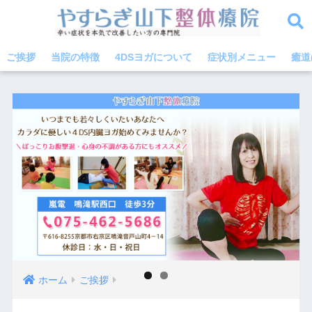
ご挨拶
当院の特徴
4DSヨガについて
症状別メニュー
癒道
ホーム
ご挨拶