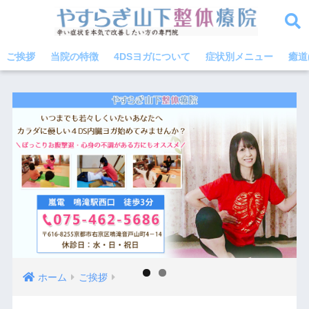
ご挨拶
当院の特徴
4DSヨガについて
症状別メニュー
癒道
ホーム
ご挨拶