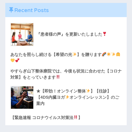
Recent Posts
『患者様の声』を更新いたしました
あなたを照らし続ける【希望の光
】を贈ります
やすらぎ山下整体療院では、今後も状況に合わせた【コロナ
対策】をとっていきます
★【即効！オンライン整体
】【往診】
【4DS内臓ヨガ
オンラインレッスン】のご
案内
【緊急速報 コロナウイルス対策法
】