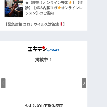
★【即効！オンライン整体
】【往
診】【4DS内臓ヨガ
オンラインレ
ッスン】のご案内
【緊急速報 コロナウイルス対策法
】