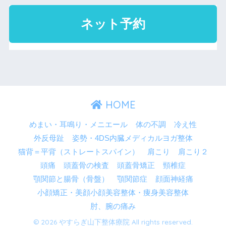
HOME
めまい・耳鳴り・メニエール
体の不調
冷え性
外反母趾
姿勢・4DS内臓メディカルヨガ整体
猫背＝平背（ストレートスパイン）
肩こり
肩こり２
頭痛
頭蓋骨の検査
頭蓋骨矯正
頸椎症
顎関節と腸骨（骨盤）
顎関節症
顔面神経痛
小顔矯正・美顔小顔美容整体・痩身美容整体
肘、腕の痛み
© 2026 やすらぎ山下整体療院 All rights reserved.