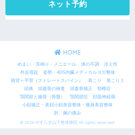
HOME
めまい・耳鳴り・メニエール
体の不調
冷え性
外反母趾
姿勢・4DS内臓メディカルヨガ整体
猫背＝平背（ストレートスパイン）
肩こり
肩こり２
頭痛
頭蓋骨の検査
頭蓋骨矯正
頸椎症
顎関節と腸骨（骨盤）
顎関節症
顔面神経痛
小顔矯正・美顔小顔美容整体・痩身美容整体
肘、腕の痛み
© 2026 やすらぎ山下整体療院 All rights reserved.