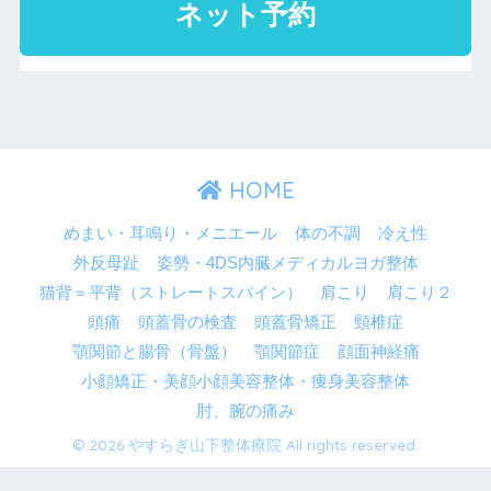
HOME
めまい・耳鳴り・メニエール
体の不調
冷え性
外反母趾
姿勢・4DS内臓メディカルヨガ整体
猫背＝平背（ストレートスパイン）
肩こり
肩こり２
頭痛
頭蓋骨の検査
頭蓋骨矯正
頸椎症
顎関節と腸骨（骨盤）
顎関節症
顔面神経痛
小顔矯正・美顔小顔美容整体・痩身美容整体
肘、腕の痛み
© 2026 やすらぎ山下整体療院 All rights reserved.