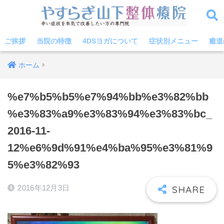
ご挨拶
当院の特徴
4DSヨガについて
症状別メニュー
癒道
ホーム
%e7%b5%b5%e7%94%bb%e3%82%bb
%e3%83%a9%e3%83%94%e3%83%bc_
2016-11-
12%e6%9d%91%e4%ba%95%e3%81%9
5%e3%82%93
2016年12月3日