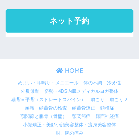
HOME
めまい・耳鳴り・メニエール
体の不調
冷え性
外反母趾
姿勢・4DS内臓メディカルヨガ整体
猫背＝平背（ストレートスパイン）
肩こり
肩こり２
頭痛
頭蓋骨の検査
頭蓋骨矯正
頸椎症
顎関節と腸骨（骨盤）
顎関節症
顔面神経痛
小顔矯正・美顔小顔美容整体・痩身美容整体
肘、腕の痛み